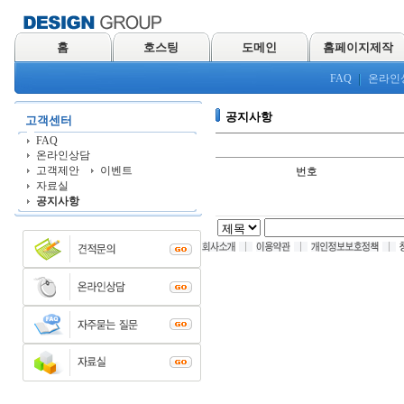
홈
호스팅
도메인
홈페이지제작
FAQ
온라인
공지사항
고객센터
FAQ
온라인상담
고객제안
이벤트
번호
자료실
공지사항