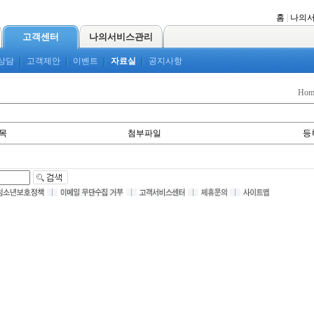
홈
|
나의
고객센터
나의서비스관리
상담
고객제안
이벤트
자료실
공지사항
Ho
목
첨부파일
등